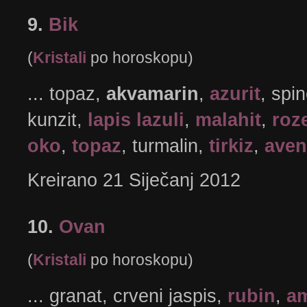
9.
Bik
(
Kristali
po horoskopu)
... topaz,
akvamarin
,
azurit
, spi
kunzit,
lapis lazuli
,
malahit
,
roz
oko
,
topaz
, turmalin,
tirkiz
,
aven
Kreirano 21 Siječanj 2012
10.
Ovan
(
Kristali
po horoskopu)
... granat, crveni jaspis,
rubin
,
am