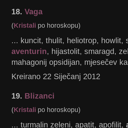
18.
Vaga
(
Kristali
po horoskopu)
... kuncit, thulit, heliotrop, howlit, 
aventurin
, hijastolit, smaragd, ze
mahagonij opsidijan, mjesečev kam
Kreirano 22 Siječanj 2012
19.
Blizanci
(
Kristali
po horoskopu)
... turmalin zeleni, apatit, apofilit,