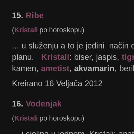
15.
Ribe
(
Kristali
po horoskopu)
... u služenju a to je jedini nač
planu.
Kristali
: biser, jaspis,
ti
kamen,
ametist
,
akvamarin
, beri
Kreirano 16 Veljača 2012
16.
Vodenjak
(
Kristali
po horoskopu)
... i cjelina u jednom. Kristali: apat