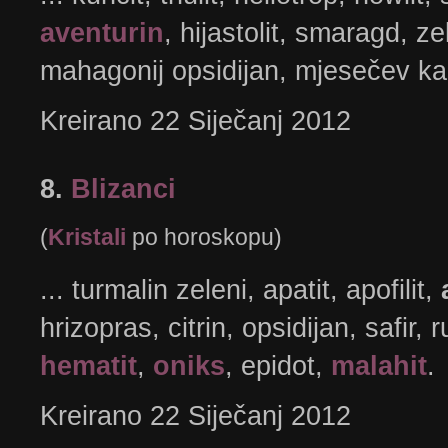
aventurin
, hijastolit, smaragd, ze
mahagonij opsidijan, mjesečev kam
Kreirano 22 Siječanj 2012
8.
Blizanci
(
Kristali
po horoskopu)
... turmalin zeleni, apatit, apofilit,
hrizopras, citrin, opsidijan, safir, r
hematit
,
oniks
, epidot,
malahit
. 
Kreirano 22 Siječanj 2012