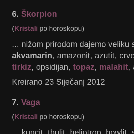
6.
Škorpion
(
Kristali
po horoskopu)
... nižom prirodom dajemo veliku 
akvamarin
, amazonit, azutit, crve
tirkiz
, opsidijan,
topaz
,
malahit
,
Kreirano 23 Siječanj 2012
7.
Vaga
(
Kristali
po horoskopu)
... kuncit, thulit, heliotrop, howlit, 