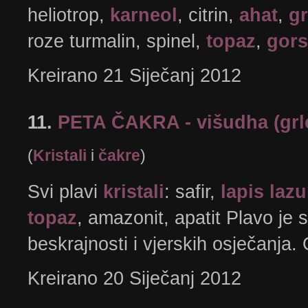
heliotrop,
karneol
, citrin,
ahat
,
gr
roze turmalin, spinel,
topaz
,
gors
Kreirano 21 Siječanj 2012
11.
PETA ČAKRA - višudha (grl
(
Kristali
i
čakre
)
Svi plavi
kristali
: safir,
lapis lazu
topaz
, amazonit, apatit Plavo je s
beskrajnosti i vjerskih osječanja.
Kreirano 20 Siječanj 2012