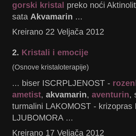
gorski kristal
preko noći Aktinoli
sata
Akvamarin
...
Kreirano 22 Veljača 2012
2.
Kristali i emocije
(Osnove kristaloterapije)
... biser ISCRPLJENOST -
rozen
ametist
,
akvamarin
,
aventurin
,
turmalini LAKOMOST - krizopra
LJUBOMORA ...
Kreirano 17 Veljača 2012