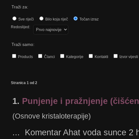
Traži za:
Sve riječi
Bilo koja riječ
Točan izraz
Redoslijed:
Traži samo:
Products
Članci
Kategorije
Kontakti
Izvor vijesti
Stranica 1 od 2
1.
Punjenje i pražnjenje (čišćenj
(Osnove kristaloterapije)
... Komentar Ahat voda sunce 2 h a