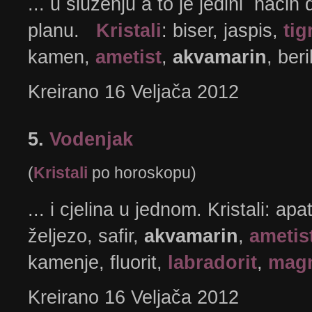
... u služenju a to je jedini nač
planu.
Kristali
: biser, jaspis,
ti
kamen,
ametist
,
akvamarin
, beri
Kreirano 16 Veljača 2012
5.
Vodenjak
(
Kristali
po horoskopu)
... i cjelina u jednom. Kristali: apat
željezo, safir,
akvamarin
,
ametis
kamenje, fluorit,
labradorit
,
magn
Kreirano 16 Veljača 2012