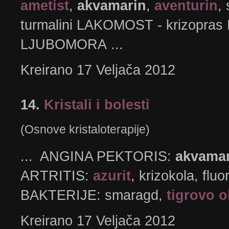
ametist
,
akvamarin
,
aventurin
,
turmalini LAKOMOST - krizopra
LJUBOMORA ...
Kreirano 17 Veljača 2012
14.
Kristali i bolesti
(Osnove kristaloterapije)
... ANGINA PEKTORIS:
akvamar
ARTRITIS:
azurit
, krizokola, fl
BAKTERIJE: smaragd,
tigrovo 
Kreirano 17 Veljača 2012