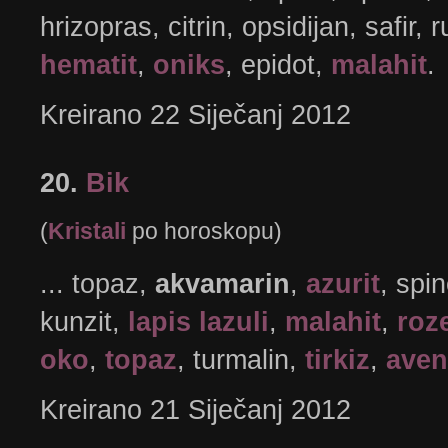
hrizopras, citrin, opsidijan, safir, r
hematit
,
oniks
, epidot,
malahit
. 
Kreirano 22 Siječanj 2012
20.
Bik
(
Kristali
po horoskopu)
... topaz,
akvamarin
,
azurit
, spi
kunzit,
lapis lazuli
,
malahit
,
roz
oko
,
topaz
, turmalin,
tirkiz
,
aven
Kreirano 21 Siječanj 2012