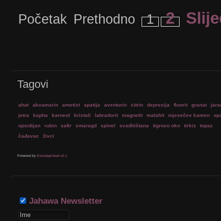
2
Slij
Početak
Prethodno
1
Tagovi
ahat
akvamarin
ametist
apatija
aventurin
citrin
depresija
fluorit
granat
jara
jetra
kapha
karneol
kristali
labradorit
magnetit
malahit
mjesečev kamen
op
opsidijan
rubin
safir
smaragd
spinel
svadhištana
tigrovo oko
tirkiz
topaz
čađavac
živci
Powered by
Easytagcloud v2.1
Jahawa Newsletter