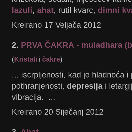
lazuli
,
ahat
, rutil kvarc,
dimni kv
Kreirano 17 Veljača 2012
2.
PRVA ČAKRA - muladhara (b
(
Kristali
i
čakre
)
... iscrpljenosti, kad je hladnoća 
pothranjenosti,
depresija
i letargi
vibracija. ...
Kreirano 20 Siječanj 2012
3.
Ahat