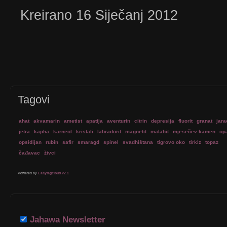
Kreirano 16 Siječanj 2012
Tagovi
ahat
akvamarin
ametist
apatija
aventurin
citrin
depresija
fluorit
granat
jara
jetra
kapha
karneol
kristali
labradorit
magnetit
malahit
mjesečev kamen
op
opsidijan
rubin
safir
smaragd
spinel
svadhištana
tigrovo oko
tirkiz
topaz
čađavac
živci
Powered by
Easytagcloud v2.1
Jahawa Newsletter