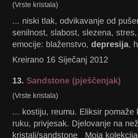
(Vrste kristala)
... niski tlak, odvikavanje od puš
senilnost, slabost, slezena, stres,
emocije: blaženstvo,
depresija
, h
Kreirano 16 Siječanj 2012
13.
Sandstone (pješčenjak)
(Vrste kristala)
... kostiju, reumu. Eliksir pomaže
ruku, privjesak. Djelovanje na n
kristali/sandstone Moja kolekcija