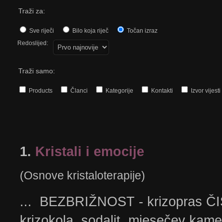
Traži za:
Sve riječi
Bilo koja riječ
Točan izraz
Redoslijed:
Traži samo:
Products
Članci
Kategorije
Kontakti
Izvor vijesti
1.
Kristali i emocije
(Osnove kristaloterapije)
... BEZBRIŽNOST - krizopras ČI
krizokola, sodalit, mjesečev kam