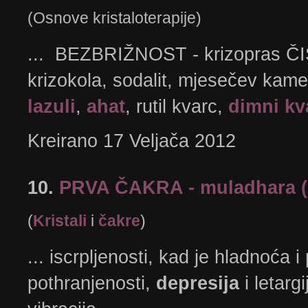
(Osnove kristaloterapije)
... BEZBRIŽNOST - krizopras ČI
krizokola, sodalit, mjesečev kam
lazuli
,
ahat
, rutil kvarc,
dimni kv
Kreirano 17 Veljača 2012
10.
PRVA ČAKRA - muladhara (
(
Kristali
i
čakre
)
... iscrpljenosti, kad je hladnoća 
pothranjenosti,
depresija
i letargi