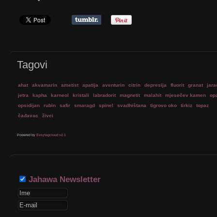
Tagovi
ahat
akvamarin
ametist
apatija
aventurin
citrin
depresija
fluorit
granat
jara
jetra
kapha
karneol
kristali
labradorit
magnetit
malahit
mjesečev kamen
op
opsidijan
rubin
safir
smaragd
spinel
svadhištana
tigrovo oko
tirkiz
topaz
čađavac
živci
Powered by
Easytagcloud v2.1
Jahawa Newsletter