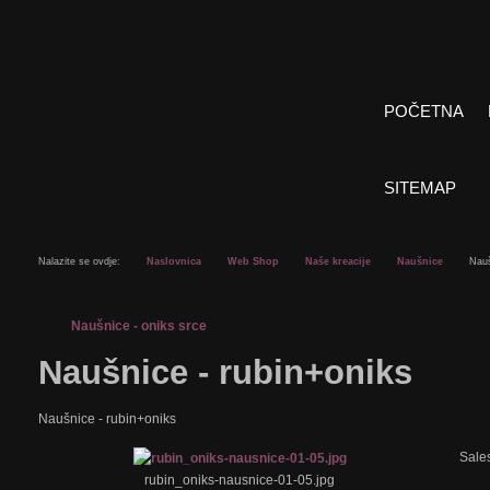
POČETNA
SITEMAP
Nalazite se ovdje:
Naslovnica
Web Shop
Naše kreacije
Naušnice
Nauš
Naušnice - oniks srce
Naušnice - rubin+oniks
Naušnice - rubin+oniks
Sale
rubin_oniks-nausnice-01-05.jpg