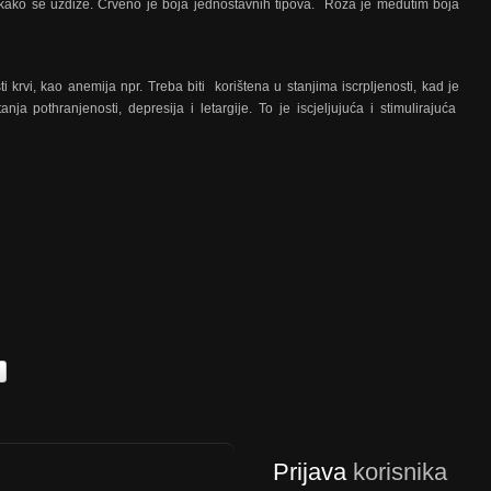
) kako se uzdiže. Crveno je boja jednostavnih tipova. Roza je medutim boja
i krvi, kao anemija npr. Treba biti korištena u stanjima iscrpljenosti, kad je
ja pothranjenosti, depresija i letargije. To je iscjeljujuća i stimulirajuća
Prijava
korisnika