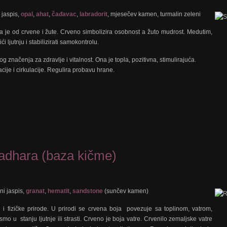
 jaspis,
opal
,
ahat
,
čađavac
,
labradorit
, mjesečev kamen, turmalin zeleni
a je od crvene i žute. Crveno simbolizira osobnost a žuto mudrost. Medutim,
 ljutnju i stabilizirati samokontrolu.
g značenja za zdravlje i vitalnost. Ona je topla, pozitivna, stimulirajuća.
cije i cirkulacije. Regulira probavu hrane.
dhara (baza kičme)
eni jaspis,
granat
,
hematit
,
sandstone
(sunčev kamen)
i i fizičke prirode. U prirodi se crvena boja povezuje sa toplinom, vatrom,
o u stanju ljutnje ili strasti. Crveno je boja vatre. Crvenilo zemaljske vatre