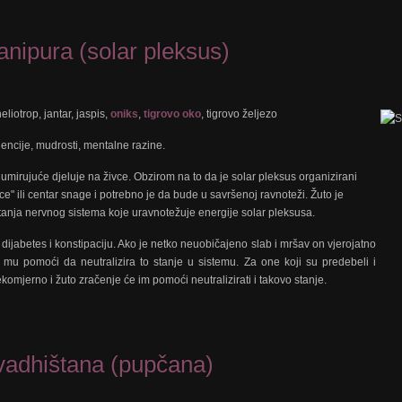
ipura (solar pleksus)
heliotrop, jantar, jaspis,
oniks
,
tigrovo oko
, tigrovo željezo
igencije, mudrosti, mentalne razine.
 umirujuće djeluje na živce. Obzirom na to da je solar pleksus organizirani
e" ili centar snage i potrebno je da bude u savršenoj ravnoteži. Žuto je
 stanja nervnog sistema koje uravnotežuje energije solar pleksusa.
i dijabetes i konstipaciju. Ako je netko neuobičajeno slab i mršav on vjerojatno
 mu pomoći da neutralizira to stanje u sistemu. Za one koji su predebeli i
ekomjerno i žuto zračenje će im pomoći neutralizirati i takovo stanje.
adhištana (pupčana)