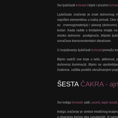
Svi ljubičasti
kristali
i bijeli i prozirni
krista
Ljubičasto zračenje je znak duhovnog majs
najvišim elementima u našoj prirodi. Ono s
su crvenog(materija) i plavog (duhovno).
bolan. Kada radite s kristalima imajte 
visoko duhovno postignuće, blijedo ljubi
označava transcendentalni idealizam.
U iscjeljivanju ljubičasti
kristali
pomažu kod
Bijelo sadrži sve boje u sebi, aktivnost, p
duhovnoj iluminaciji. Bijelo se upotreblja
čudesna zaštita postiže okruživanjem pojed
ŠESTA
ČAKRA - ajna
Svi indigo
kristali
: safir,
azurit
,
lapis lazuli
Indigo zračenje je simbol mističnog kral
u otvaranju trećeg oka (unutarnjih ili vanj