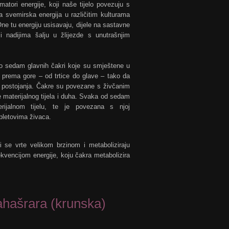
atori energije, koji naše tijelo povezuju s
 svemirska energija u različitim kulturama
 One tu energiju usisavaju, dijele na sastavne
i nadijima šalju u žlijezde s unutrašnjim
 o sedam glavnih čakri koje su smještene u
o prema gore – od trtice do glave – tako da
 postojanja. Čakre su povezane s živčanim
je materijalnog tijela i duha. Svaka od sedam
ijalnom tijelu, te je povezana s njoj
pletovima živaca.
i se vrte velikom brzinom i metaboliziraju
ekvencijom energije, koju čakra metabolizira
hašrara (krunska)