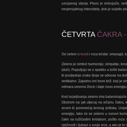
uzrujanog stanja. Plavo je smirujuče, sed
nevjerojatnog intenziteta, dok je svijetlo 
ČETVRTA
ČAKRA - 
Svi zeleni
kristali
i roza kristal: smaragd, 
Zeleno je simbol harmonije, simpatije, kreat
(duh). Pojavljuju se u spektru u točki bala
tri posljednje zrake (koje se odnose na du
vertikalno. Zajedno oni tvore križ. koji je 
odmara umorne živce i daje novu energiju
Kod iscjeljivanja zeleno ima balansirajuće v
Obzirom na jak utjecaj na srčanu čakru, k
srcem ili poremećaj krvnog pritiska. Uvi
energiju. lako će se zeleno u osnovi koristi
čakri sa ružičastim kristalom, pošto roza s
nježnosti i ljubavi u svoje srce, a ako je to 