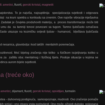
li
:
ametist
, fluorit,
gorski kristal
,
magnetit
torstva. To je najviša, najsuptilnija specijalizacija svjetlosti i odgovara
toji na kruni spektra u kontrastu sa crvenim. Ove najviše vibracije mješavina
 Zadatak je čovjeka produhoviti materiju, a proces transformacije može biti
na umu da su tamniji tonovi povezani sa tugom. Tamno ljubičasto označava
často ukazuje na kozmičku svijesti ljubav - humanost, blještava ljubičasta
 nesanica, glavobolja i kod lakših mentalnih poremećaja.
ozitivnost. Moć bijelog zračenja nije toliko u fizičkom iscjeljivanju koliko u
va za zaštitu oba: mentalnog i fizičkog tijela. Postoje situacije u kojima se
inca aurom bijele svjetlosti.
 (treće oko)
,
ametist
, dijamant, fluorit,
gorski kristal
,
opsidijan
, turmalin
jevstva - duhovnog postignuća, samospoznaje, mudrosti. Ovo zračenje pomaže
skih vizija) i ono otvara vrata podsvijesti. Ono može oživjeti duboko pokopana