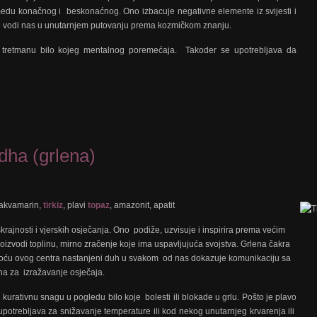
zmedu konačnog i beskonaćnog. Ono izbacuje negativne elemente iz svijesti i
 i vodi nas u unutarnjem putovanju prema kozmičkom znanju.
 u tretmanu bilo kojeg mentalnog poremećaja. Takoder se upotrebljava da
ha (grlena)
, akvamarin,
tirkiz
, plavi
topaz
, amazonit, apatit
skrajnosti i vjerskih osječanja. Ono podiže, uzvisuje i inspirira prema većim
oizvodi toplinu, mirno zračenje koje ima uspavljujuća svojstva. Grlena čakra
omoću ovog centra nastanjeni duh u svakom od nas dokazuje komunikaciju sa
na za izražavanje osječaja.
 kurativnu snagu u pogledu bilo koje bolesti ili blokade u grlu. Pošto je plavo
otrebljava za snižavanje temperature ili kod nekog unutarnjeg krvarenja ili