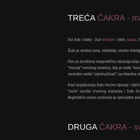
TREĆA
ČAKRA - man
Svi žuti i zlatni - žuti
kristali
: citrin,
topaz
, 
Žuto je simbol uma, intelekta, visoke intel
Ovo je pozitivna magnetična vibracija koja
"mozak" nervnog sistema, top je naše "sunc
medutim veliki "izjednačivač" za iritantna
Kod iscjeljivanja žuto moćno djeluje i liječ
"vuće" suviše crvenog zračenja i žuto će
flegmatični plavo zračenje je vjerojatno pr
DRUGA
ČAKRA - sv