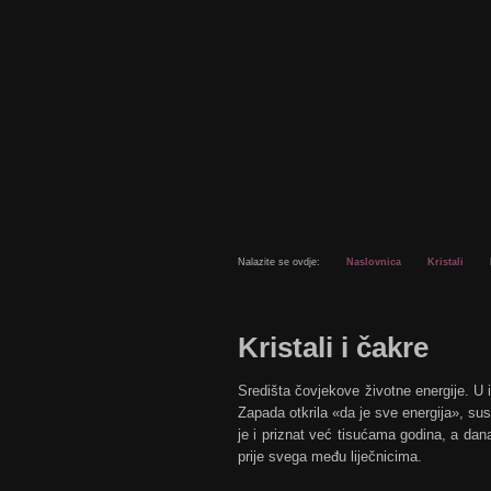
Nalazite se ovdje:
Naslovnica
Kristali
Kristali
i čakre
Središta čovjekove životne energije. U i
Zapada otkrila «da je sve energija», sus
je i priznat već tisućama godina, a dan
prije svega među liječnicima.