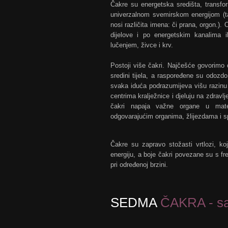
Čakre su energetska središta, transform
univerzalnom svemirskom energijom (ta
nosi različita imena: či prana, orgon.).
dijelove i po energetskim kanalima il
lučenjem, živce i krv.
Postoji više čakri. Najčešće govorimo
sredini tijela, a raspoređene su odozd
svaka iduća podrazumijeva višu razinu
centrima kralježnice i djeluju na zdravl
čakri napaja važne organe u mater
odgovarajućim organima, žlijezdama i s
Čakre su zapravo stožasti vrtlozi, koj
energiju, a boje čakri povezane su s fr
pri određenoj brzini.
SEDMA
ČAKRA - sa