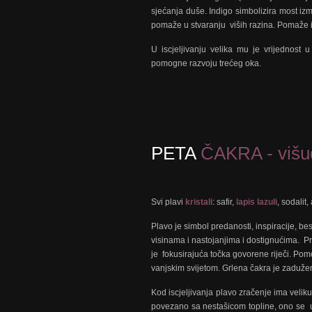
sjećanja duše. Indigo simbolizira most i
pomaže u stvaranju viših razina. Pomaže
U iscjeljivanju velika mu je vrijednost
pomogne razvoju trećeg oka.
PETA
ČAKRA - višud
Svi plavi
kristali
: safir,
lapis lazuli
, sodalit
Plavo je simbol predanosti, inspiracije, be
visinama i nastojanjima i dostignućima. Pr
je fokusirajuća točka govorene riječi. P
vanjskim svijetom. Grlena čakra je zaduže
Kod iscjeljivanja plavo zračenje ima veliku
povezano sa nestašicom topline, ono se up