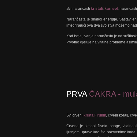
Svi narančasti
kristali
:
karneol
, narančasti
Narančasta je simbol energije. Sastavljen
integrirajući ova dva svojstva možemo nadići
Kod iscjeljivanja narančasta je od suštinsko
Prvotno djeluje na vitalne probleme asimila
PRVA
ČAKRA - mula
Svi crveni
kristali
:
rubin
, crveni koralj, crv
Crveno je simbol života, snage, vitalnost
ljutnjom upravo kao što pocrvenimo kada sm