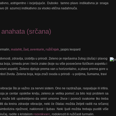
ativno, astrigentno i iscjeljujuće. Duboko tamno plavo indikativna je snaga
plavo (ili azurno) indikativno za visoko etična nadahnuča.
anahata (srčana)
turmalin,
malahit
,
žad
,
aventurin
,
ružičnjak
, jaspis leopard
ivnosti, zdravlja, izobifja u prirodi. Zeleno je mješavina žutog (duša) i plavog
nsa boja, izmedu prve i treće zrake (koje su više posvećene fizičkom aspektu i
hovni aspekt). Zeleno djeluje prema van u horizontalno, a plavo prema gore u
simbol života. Zelena boja, koja zrači svuda u prirodi - u poljima, šumama, travi
.
ibracije što je važno za nervni sistem. Ono ne razdražuje, raspaljuje ili iritira.
oja je centar opskrbe krvlju, zeleno je velika pomoć za bilo koji problem sa
jek može biti upotrebljeno da smiri umorne živce i pomoći svakome tko treba
ti da kreira zdravije vibracije, neki će čitalac možda željeti raditi na srčanoj
imbolizira nježnost, naklonost i Ijubav. Neki ljudi možda trebaju pustiti više
slučaj, radite s kristalom
rozenkvarc
, rodokrozit ili ružičasti turmalin.