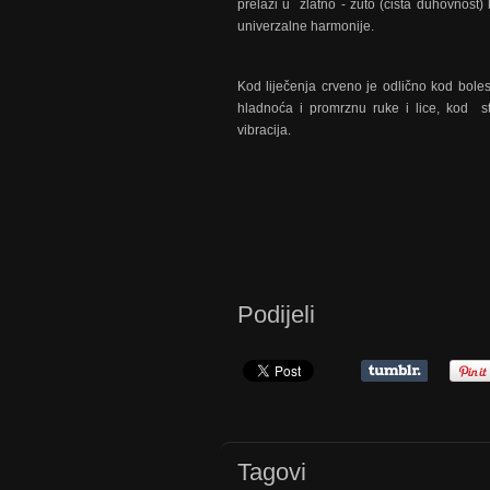
prelazi u zlatno - žuto (čista duhovnost
univerzalne harmonije.
Kod liječenja crveno je odlično kod bolest
hladnoća i promrznu ruke i lice, kod stan
vibracija.
Podijeli
Tagovi