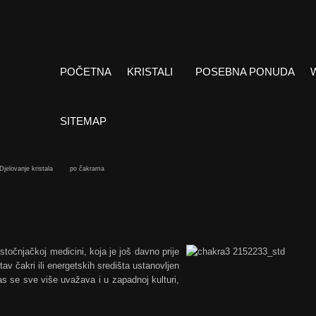
POČETNA
KRISTALI
POSEBNA PONUDA
SITEMAP
Djelovanje kristala
po čakrama
stočnjačkoj medicini, koja je još davno prije
tav čakri ili energetskih središta ustanovljen
as se sve više uvažava i u zapadnoj kulturi,