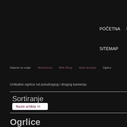
POČETNA
SITEMAP
Nalazite se ovdje:
Naslovnica
Web Shop
Naše kreacije
Ogrlice
Unikatne ogrlice od poludragog i dragog kamenja.
Sortiranje
Naziv artikla +/-
Ogrlice