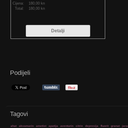
Cijena:
180,00 kn
Total:
180,00 kn
Detalji
Podijeli
Tagovi
ahat
akvamarin
ametist
apatija
aventurin
citrin
depresija
fluorit
granat
jara