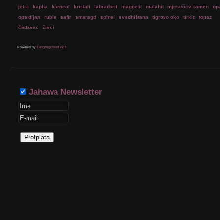
jetra
kapha
karneol
kristali
labradorit
magnetit
malahit
mjesečev kamen
op
opsidijan
rubin
safir
smaragd
spinel
svadhištana
tigrovo oko
tirkiz
topaz
čađavac
živci
Powered by
Easytagcloud v2.1
Jahawa Newsletter