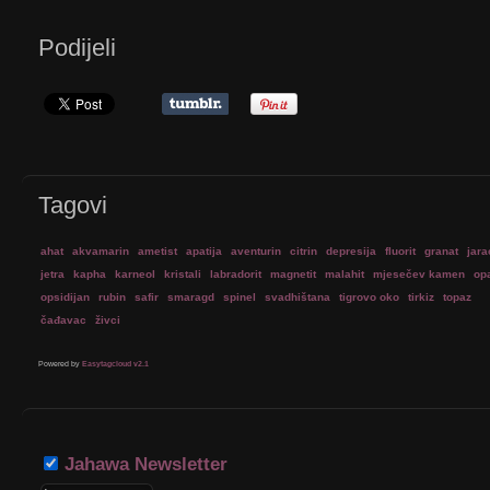
Podijeli
Privjesak - rubi
Privjesak - rubin+oniks
0,00 kn
Tagovi
Privjesak - opal
ahat
akvamarin
ametist
apatija
aventurin
citrin
depresija
fluorit
granat
jara
jetra
kapha
karneol
kristali
labradorit
magnetit
malahit
mjesečev kamen
op
Privjesak -
opal
opsidijan
rubin
safir
smaragd
spinel
svadhištana
tigrovo oko
tirkiz
topaz
0,00 kn
čađavac
živci
Powered by
Easytagcloud v2.1
Privjesak - ahat
Privjesak od ahata u obliku srca - 
Jahawa Newsletter
0,00 kn