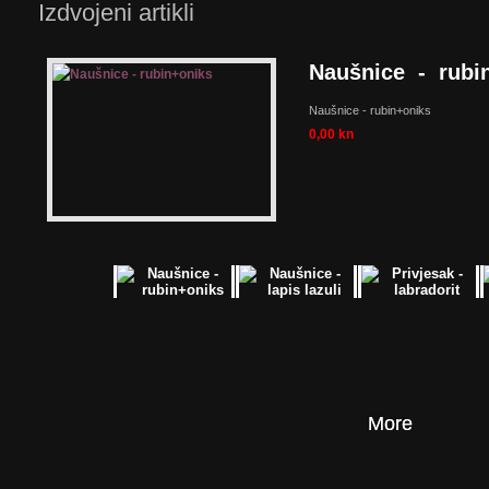
Izdvojeni artikli
Naušnice - rubi
Naušnice - rubin+oniks
0,00 kn
Naušnice - lapis
Naušnice -
lapis lazuli
0,00 kn
Privjesak - labra
More
More
Privjesak -
labradorit
0,00 kn