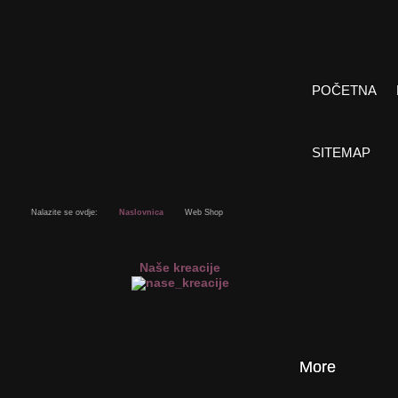
POČETNA
SITEMAP
Nalazite se ovdje:
Naslovnica
Web Shop
Naše kreacije
More
More