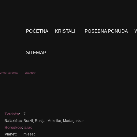
POČETNA
KRISTALI
POSEBNA PONUDA
SITEMAP
Vrste kristala
Ametist
Tvrdoća
:
7
Nalazišta:
Brazil, Rusija, Meksiko, Madagaskar
Horoskop
:
jarac
Planet:
mjesec