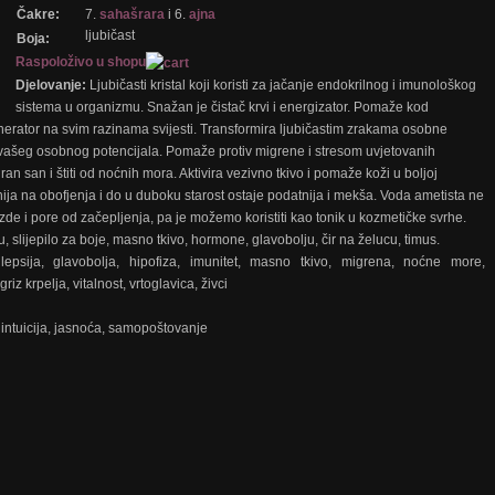
Čakre:
7.
sahašrara
i 6.
ajna
ljubičast
Boja:
Raspoloživo u shopu
Djelovanje:
Ljubičasti kristal koji koristi za jačanje endokrilnog i imunološkog
sistema u organizmu. Snažan je čistač krvi i energizator. Pomaže kod
erator na svim razinama svijesti. Transformira ljubičastim zrakama osobne
ne vašeg osobnog potencijala. Pomaže protiv migrene i stresom uvjetovanih
an san i štiti od noćnih mora. Aktivira vezivno tkivo i pomaže koži u boljoj
nija na obofjenja i do u duboku starost ostaje podatnija i mekša. Voda ametista ne
zde i pore od začepljenja, pa je možemo koristiti kao tonik u kozmetičke svrhe.
ju, slijepilo za boje, masno tkivo, hormone, glavobolju, čir na želucu, timus.
epsija, glavobolja, hipofiza, imunitet, masno tkivo, migrena, noćne more,
iz krpelja, vitalnost, vrtoglavica, živci
, intuicija, jasnoća, samopoštovanje