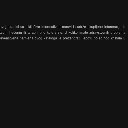
voj stranici su isključivo informativne naravi i sadrže skupljene informacije iz
kvom liječenju ili terapiji bilo koje vrste. U koliko imate zdravstvenih problema
Prvenstvena namjena ovog kataloga je prezentirati ljepotu pojedinog kristala u