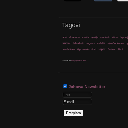
Tagovi
ahat
akvamarin
ametist
apatija
aventurin
citrin
depresi
kristali
labradorit
magnetit
malahit
mjesečev kamen
op
svadhištana
tigrovo oko
tirkiz
topaz
čađavac
živci
Powered by
Easytagcloud v2.1
Jahawa Newsletter