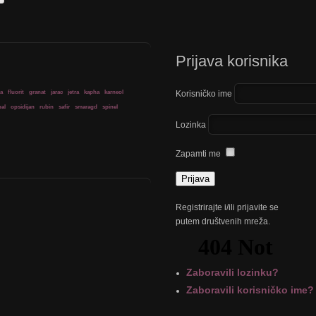
Prijava korisnika
ja
fluorit
granat
jarac
jetra
kapha
karneol
Korisničko ime
al
opsidijan
rubin
safir
smaragd
spinel
Lozinka
Zapamti me
Registrirajte i/ili prijavite se
putem društvenih mreža.
Zaboravili lozinku?
Zaboravili korisničko ime?