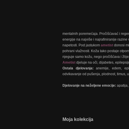
mentalnih poremećaja. Pročišćavać i regen
energije na najviše i najrafiniranije razi
napetosti. Pod jastukom
ametist
donosi mir
pohrani vlažnosti. Koža tako postaje otpor
njeguje samo kožu, nego pročišćava i žlije
Ametist
djeluje na oči, dijabetes, epilepsi
Ostala djelovanja:
anemije, edem, epil
odvikavanje od pušenja, plodnost, timus, ugr
Djelovanje na neželjene emocije:
apatija
Moja kolekcija