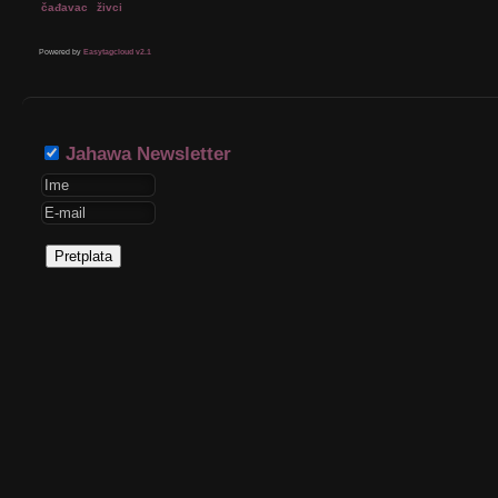
čađavac
živci
Powered by
Easytagcloud v2.1
Jahawa Newsletter