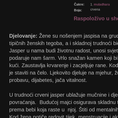
Čakre:
1.
muladhara
crvena
Boja:
Raspoloživo u s
Djelovanje:
Žene su nošenjem jaspisa na gru
tipičnih ženskih tegoba, a i skladnoj trudnoći b
Jasper u nama budi životnu radost, unosi svjetl
podaruje nam šarm. Vrlo snažan kamen koji bi 
kući. Zaustavlja krvarenje i zacjeljuje rane. K
je staviti na čelo. Ljekovito djeluje na mjehur,
probavu, dijabetes, jača vitalnost.
U trudnoći crveni jasper ublažuje mučnine i dje
povraćanja. Budućoj majci osigurava skladnu 
prema bebi koja raste u njoj. Štiti od mentaln
Kod žena potiče redovit tijek menstruacije i ak