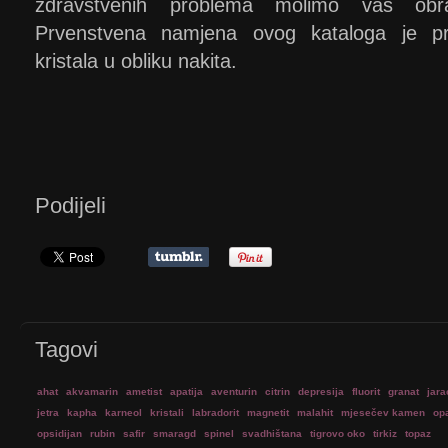
zdravstvenih problema molimo vas obra
Prvenstvena namjena ovog kataloga je prez
kristala u obliku nakita.
Podijeli
Tagovi
ahat
akvamarin
ametist
apatija
aventurin
citrin
depresija
fluorit
granat
jara
jetra
kapha
karneol
kristali
labradorit
magnetit
malahit
mjesečev kamen
op
opsidijan
rubin
safir
smaragd
spinel
svadhištana
tigrovo oko
tirkiz
topaz