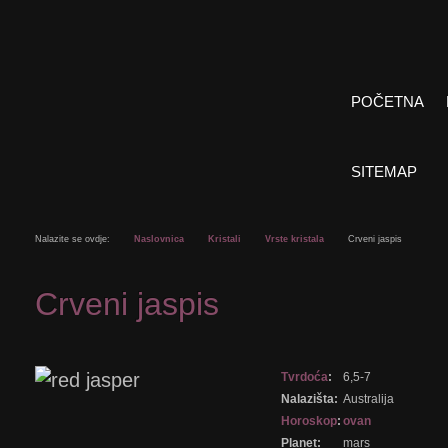
POČETNA
SITEMAP
Nalazite se ovdje:
Naslovnica
Kristali
Vrste kristala
Crveni jaspis
Crveni jaspis
Tvrdoća
:
6,5-7
Nalazišta:
Australija
Horoskop
:
ovan
Planet:
mars