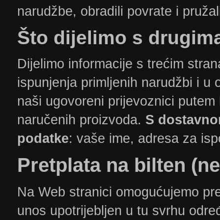
narudžbe, obradili povrate i pružal
​Što
dijelimo s drugim
Dijelimo informacije s trećim str
ispunjenja primljenih narudžbi i 
naši ugovoreni prijevoznici pute
naručenih proizvoda.
S dostavno
podatke
: vaše ime, adresa za isp
​Pretplata
na bilten (ne
Na Web stranici omogućujemo pre
unos upotrijebljen u tu svrhu odre