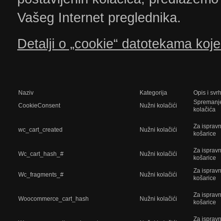
Vašeg Internet preglednika.
Detalji o „cookie“ datotekama koje
Naziv
Kategorija
Opis i svr
Spremanje 
CookieConsent
Nužni kolačići
kolačića
Za isprav
wc_cart_created
Nužni kolačići
košarice
Za isprav
Wc_cart_hash_#
Nužni kolačići
košarice
Za isprav
Wc_fragments_#
Nužni kolačići
košarice
Za isprav
Woocommerce_cart_hash
Nužni kolačići
košarice
Za isprav