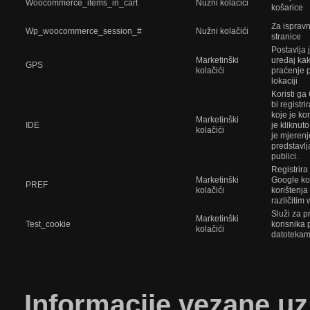
Woocommerce_items_in_cart
Nužni kolačići
košarice
Za isprav
Wp_woocommerce_session_#
Nužni kolačići
stranice
Postavlja 
Marketinški
uređaj ka
GPS
kolačići
praćenje 
lokaciji
Koristi ga
bi registri
koje je ko
Marketinški
IDE
je kliknut
kolačići
je mjerenj
predstavlj
publici.
Registrira 
Marketinški
Google kor
PREF
kolačići
korištenja
različitim
Služi za p
Marketinški
Test_cookie
korisnika 
kolačići
datoteka
​Informacije
vezane uz 