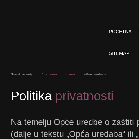
POČETNA
SITEMAP
Nalazite se ovdje:
Naslovnica
O nama
Politika privatnosti
Politika
privatnosti
Na temelju Opće uredbe o zaštiti
(dalje u tekstu „Opća uredaba“ il